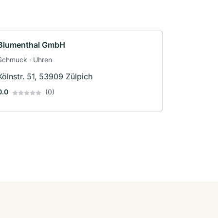
Blumenthal GmbH
Schmuck · Uhren
Kölnstr. 51, 53909 Zülpich
0.0
(0)