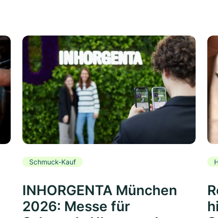
Schmuck-Kauf
H
INHORGENTA München
R
2026: Messe für
h