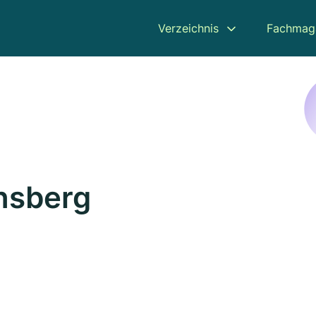
Verzeichnis
Fachmag
insberg