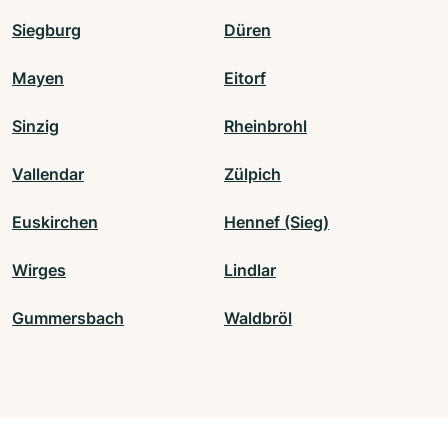
Siegburg
Düren
Mayen
Eitorf
Sinzig
Rheinbrohl
Vallendar
Zülpich
Euskirchen
Hennef (Sieg)
Wirges
Lindlar
Gummersbach
Waldbröl