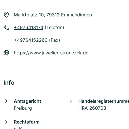
Marktplatz 10, 79312 Emmendingen
+4976413174
(Telefon)
+49764152260 (Fax)
https://www.juwelier-stronczek.de
Info
Amtsgericht
Handelsregisternumm
Freiburg
HRA 260708
Rechtsform
e. K.