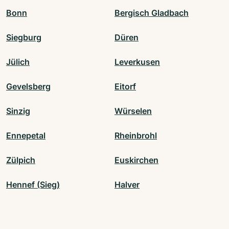
Bonn
Bergisch Gladbach
Siegburg
Düren
Jülich
Leverkusen
Gevelsberg
Eitorf
Sinzig
Würselen
Ennepetal
Rheinbrohl
Zülpich
Euskirchen
Hennef (Sieg)
Halver