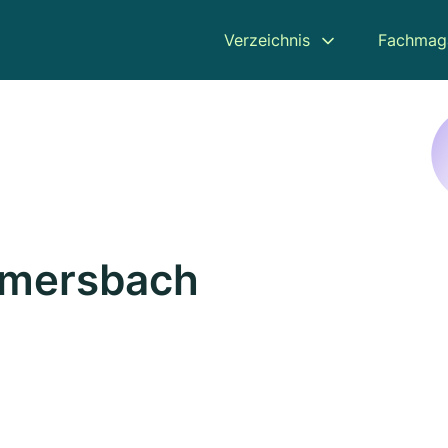
Verzeichnis
Fachmag
llmersbach