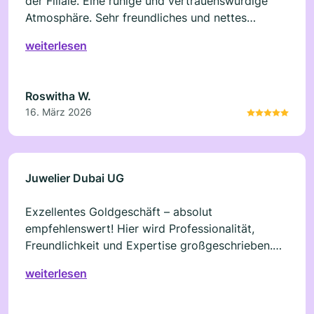
der Filiale. Eine ruhige und vertrauenswürdige
Atmosphäre. Sehr freundliches und nettes
Personal. Faire Preise, unkomplizierte
weiterlesen
Abwicklung- sehr zu empfehlen. Wir empfehlen
den Laden gerne weiter!
Roswitha W.
16. März 2026
Juwelier Dubai UG
Exzellentes Goldgeschäft – absolut
empfehlenswert! Hier wird Professionalität,
Freundlichkeit und Expertise großgeschrieben.
Die Beratung war umfassend, ehrlich und auf
weiterlesen
meine Wünsche abgestimmt. Die Auswahl an
Schmuckstücken ist hochwertig und elegant, die
Preisgestaltung fair und transparent. Auch beim