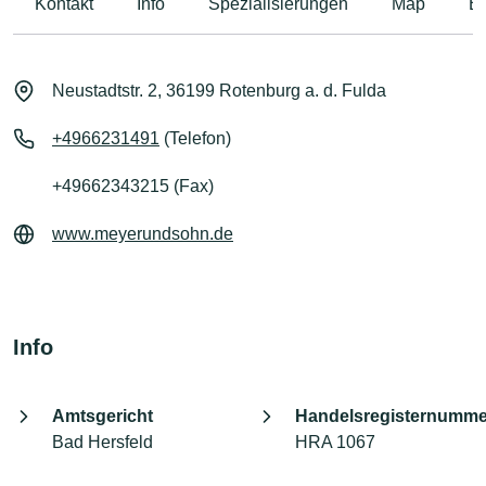
Kontakt
Info
Spezialisierungen
Map
B
Neustadtstr. 2, 36199 Rotenburg a. d. Fulda
+4966231491
(Telefon)
+49662343215 (Fax)
www.meyerundsohn.de
Info
Amtsgericht
Handelsregisternumme
Bad Hersfeld
HRA 1067