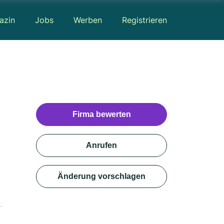
azin
Jobs
Werben
Registrieren
Firma bewerten
Anrufen
Änderung vorschlagen