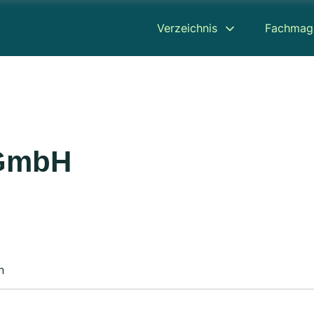
Verzeichnis
Fachmag
 GmbH
n