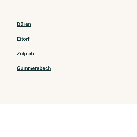
Düren
Eitorf
Zülpich
Gummersbach