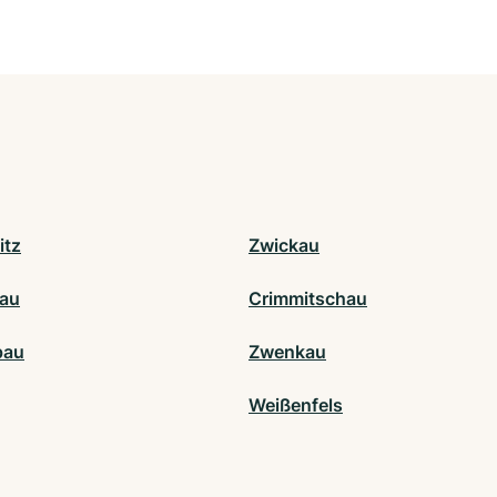
itz
Zwickau
au
Crimmitschau
pau
Zwenkau
Weißenfels