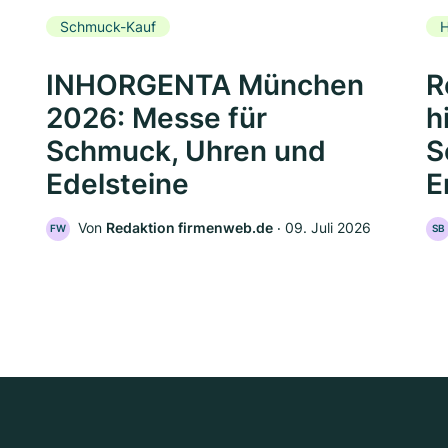
Schmuck-Kauf
H
INHORGENTA München
R
2026: Messe für
h
Schmuck, Uhren und
S
Edelsteine
E
Von
Redaktion firmenweb.de
‧
09. Juli 2026
FW
SB