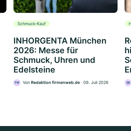
Schmuck-Kauf
H
INHORGENTA München
R
2026: Messe für
h
Schmuck, Uhren und
S
Edelsteine
E
Von
Redaktion firmenweb.de
‧
09. Juli 2026
FW
SB