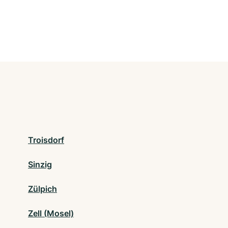
Troisdorf
Sinzig
Zülpich
Zell (Mosel)