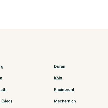
rg
Düren
m
Köln
ath
Rheinbrohl
 (Sieg)
Mechernich