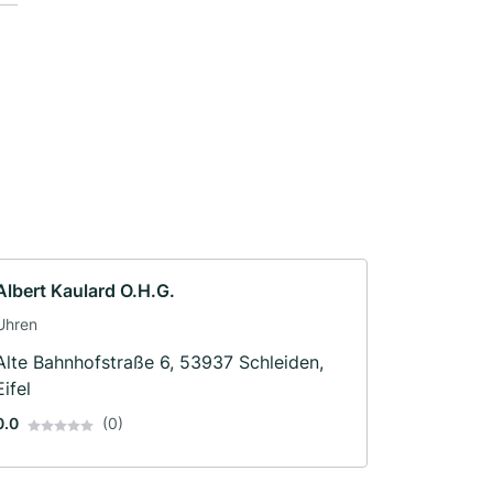
Albert Kaulard O.H.G.
Uhren
Alte Bahnhofstraße 6, 53937 Schleiden,
Eifel
0.0
(0)