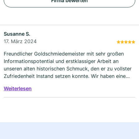
Firma bewerten
Susanne S.
17. März 2024
Freundlicher Goldschmiedemeister mit sehr großen
Informationspotential und erstklassiger Arbeit an
unseren alten historischen Schmuck, den er zu vollster
Zufriedenheit Instand setzen konnte. Wir haben eine
gefühlte Ewigkeit im Berliner Norden gesucht. Es war
Weiterlesen
nicht zu letzen Male, dass wir seine Kompetenz in
Anspruch nehmen werden.