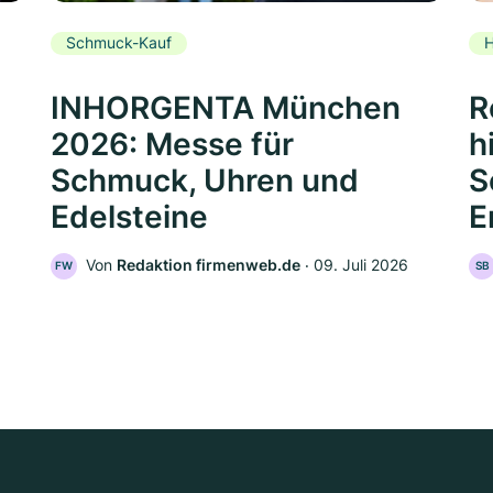
Schmuck-Kauf
H
INHORGENTA München
R
2026: Messe für
h
Schmuck, Uhren und
S
Edelsteine
E
Von
Redaktion firmenweb.de
‧
09. Juli 2026
FW
SB