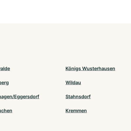
alde
Königs Wusterhausen
berg
Wildau
hagen/Eggersdorf
Stahnsdorf
uchen
Kremmen