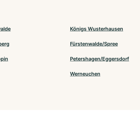
alde
Königs Wusterhausen
berg
Fürstenwalde/Spree
pin
Petershagen/Eggersdorf
Werneuchen