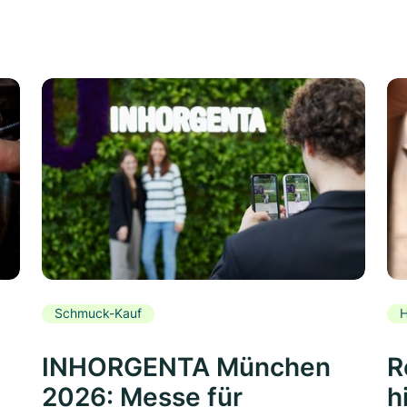
Schmuck-Kauf
H
INHORGENTA München
R
2026: Messe für
h