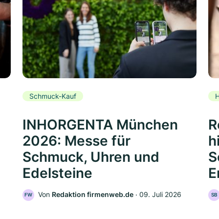
Schmuck-Kauf
H
INHORGENTA München
R
2026: Messe für
h
Schmuck, Uhren und
S
Edelsteine
E
Von
Redaktion firmenweb.de
‧
09. Juli 2026
FW
SB