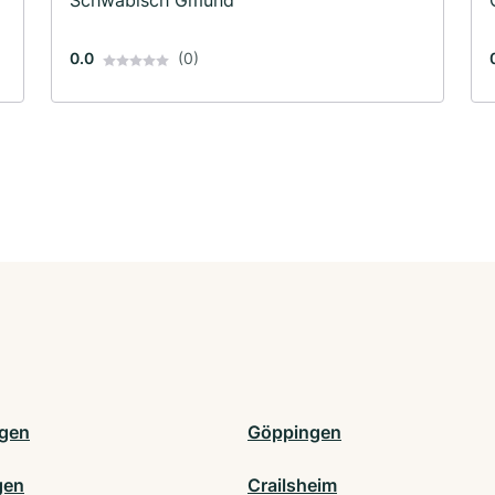
Schwäbisch Gmünd
0.0
(0)
ngen
Göppingen
gen
Crailsheim