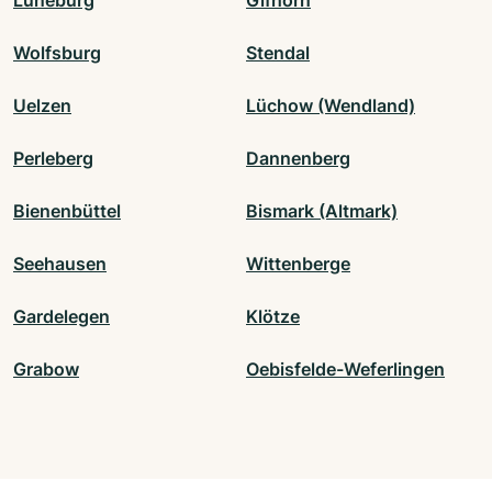
Lüneburg
Gifhorn
Wolfsburg
Stendal
Uelzen
Lüchow (Wendland)
Perleberg
Dannenberg
Bienenbüttel
Bismark (Altmark)
Seehausen
Wittenberge
Gardelegen
Klötze
Grabow
Oebisfelde-Weferlingen