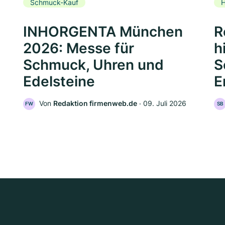
Schmuck-Kauf
H
INHORGENTA München
R
2026: Messe für
h
Schmuck, Uhren und
S
Edelsteine
E
Von
Redaktion firmenweb.de
‧
09. Juli 2026
FW
SB