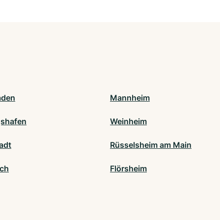
aden
Mannheim
shafen
Weinheim
adt
Rüsselsheim am Main
ch
Flörsheim