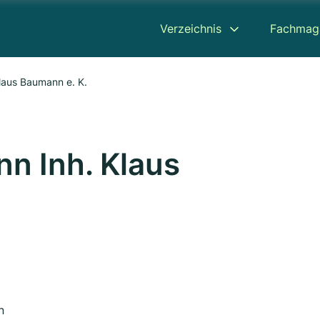
Verzeichnis
Fachmag
laus Baumann e. K.
n Inh. Klaus
n