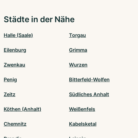
Städte in der Nähe
Halle (Saale)
Torgau
Eilenburg
Grimma
Zwenkau
Wurzen
Penig
Bitterfeld-Wolfen
Zeitz
Südliches Anhalt
Köthen (Anhalt)
Weißenfels
Chemnitz
Kabelsketal