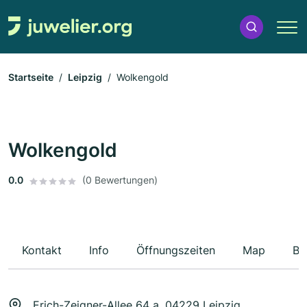
Startseite
Leipzig
Wolkengold
Wolkengold
0.0
(0 Bewertungen)
Kontakt
Info
Öffnungszeiten
Map
Be
Erich-Zeigner-Allee 64 a, 04229 Leipzig