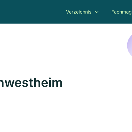
Verzeichnis
Fachmag
rnwestheim