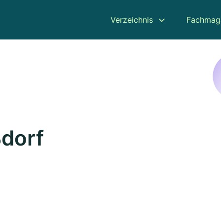
Verzeichnis
Fachmag
ßdorf