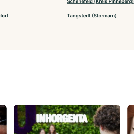
Schenefeld (Kreis Pinneberg)
dorf
Tangstedt (Stormarn)