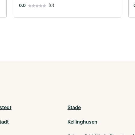
0.0
(0)
stedt
Stade
tadt
Kellinghusen