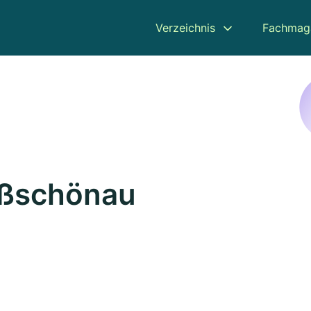
Verzeichnis
Fachmag
oßschönau