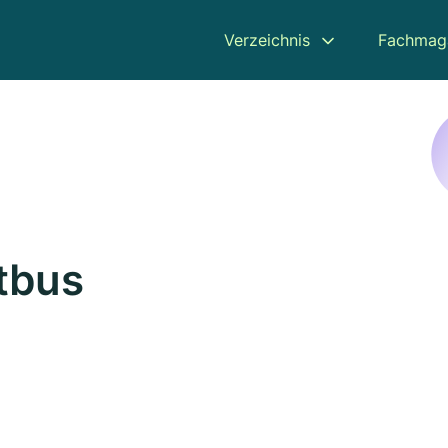
Verzeichnis
Fachmag
ttbus